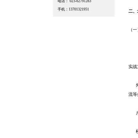
电话： 023-62791283
手机：13701321951
二、
（一
北京
实战
外窗
流等
户内
楼板