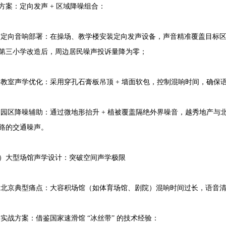
方案：定向发声 + 区域降噪组合：
音响部署：在操场、教学楼安装定向发声设备，声音精准覆盖目标区
第三小学改造后，周边居民噪声投诉量降为零；
声学优化：采用穿孔石膏板吊顶 + 墙面软包，控制混响时间，确保
降噪辅助：通过微地形抬升 + 植被覆盖隔绝外界噪音，越秀地产与
路的交通噪声。
）大型场馆声学设计：突破空间声学极限
典型痛点：大容积场馆（如体育场馆、剧院）混响时间过长，语音清
方案：借鉴国家速滑馆 “冰丝带” 的技术经验：