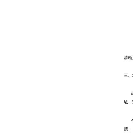
扬声
水平
少而
清晰
三、
政策
域，
本地
接；