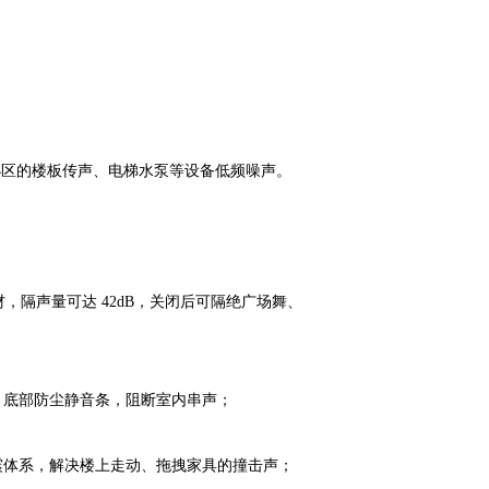
区的楼板传声、电梯水泵等设备低频噪声。
材，隔声量可达 42dB，关闭后可隔绝广场舞、车
+ 底部防尘静音条，阻断室内串声；
减震体系，解决楼上走动、拖拽家具的撞击声；