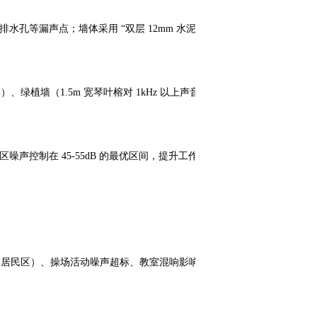
孔等漏声点；墙体采用 “双层 12mm 水泥纤
绿植墙（1.5m 宽琴叶榕对 1kHz 以上声音吸
噪声控制在 45-55dB 的最优区间，提升工作效
居民区）、操场活动噪声超标、教室混响影响听