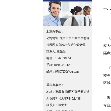
一、
声学
北京办事处：
《住
公司地址: 北京市昌平区中关村科
技园区振兴路28号 声学设计院
应大
联系人: 王先生
隔声
电话: 010-60749051
手机: 18600337966
《北
邮箱：97807259@qq.com
校等 
区域昼
重庆办事处：
地址：重庆市 南岸区 弹子石街道
政策
开泰路33号天誉时代汇2栋
专业
联系人：谭女士