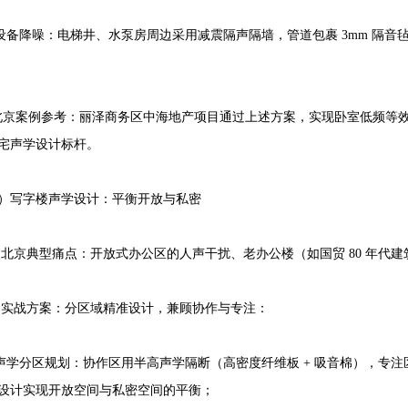
降噪：电梯井、水泵房周边采用减震隔声隔墙，管道包裹 3mm 隔音毡 +
案例参考：丽泽商务区中海地产项目通过上述方案，实现卧室低频等效声级≤
宅声学设计标杆。
）写字楼声学设计：平衡开放与私密
典型痛点：开放式办公区的人声干扰、老办公楼（如国贸 80 年代建
战方案：分区域精准设计，兼顾协作与专注：
分区规划：协作区用半高声学隔断（高密度纤维板 + 吸音棉），专注
设计实现开放空间与私密空间的平衡；