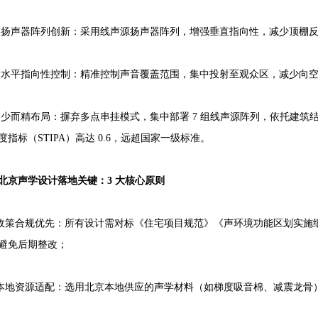
器阵列创新：采用线声源扬声器阵列，增强垂直指向性，减少顶棚反
指向性控制：精准控制声音覆盖范围，集中投射至观众区，减少向空
精布局：摒弃多点串挂模式，集中部署 7 组线声源阵列，依托建筑
度指标（STIPA）高达 0.6，远超国家一级标准。
北京声学设计落地关键：3 大核心原则
合规优先：所有设计需对标《住宅项目规范》《声环境功能区划实施细
避免后期整改；
资源适配：选用北京本地供应的声学材料（如梯度吸音棉、减震龙骨）