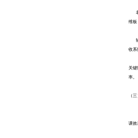
老楼
维板
辅助
收系
关键
率。
（三
北京
课效