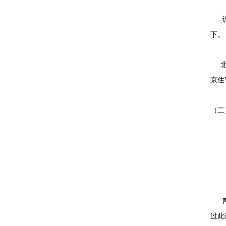
设备
下。
北京
京住
（二
北京
实
声学
过此