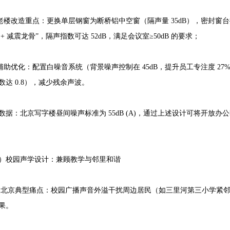
改造重点：更换单层钢窗为断桥铝中空窗（隔声量 35dB），密封窗台排水
 + 减震龙骨”，隔声指数可达 52dB，满足会议室≥50dB 的要求；
优化：配置白噪音系统（背景噪声控制在 45dB，提升员工专注度 27%）、
数达 0.8），减少残余声波。
数据：北京写字楼昼间噪声标准为 55dB (A)，通过上述设计可将开放办公区
）校园声学设计：兼顾教学与邻里和谐
典型痛点：校园广播声音外溢干扰周边居民（如三里河第三小学紧邻
果。