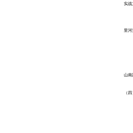
实战
定向
里河
教室
园区
山南
（四
北京
实战