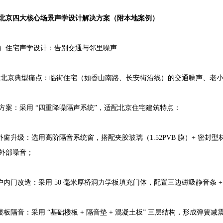
北京四大核心场景声学设计解决方案（附本地案例）
）住宅声学设计：告别交通与邻里噪声
典型痛点：临街住宅（如香山南路、长安街沿线）的交通噪声、老小
方案：采用 “四重降噪隔声系统”，适配北京住宅建筑特点：
升级：选用高阶隔音系统窗，搭配夹胶玻璃（1.52PVB 膜）+ 密封型
外部噪音；
门改造：采用 50 毫米厚桥洞力学板填充门体，配置三边磁吸静音条 
隔音：采用 “基础楼板 + 隔音垫 + 混凝土板” 三层结构，形成弹簧