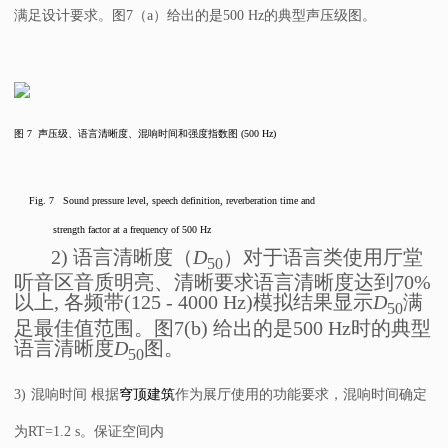
满足设计要求。图
7
（
a
）
给出的是
500 Hz
的典型声压级图
。
图
7
声压级、语言清晰度、混响时间和强度指数图
(500 Hz)
Fig. 7 Sound pressure level, speech definition, reverberation time and
strength factor at a frequency of 500 Hz
2) 语言清晰度（
D
）对于语言类使用厅堂
50
听音区音质明亮、清晰要求语言清晰度达到70%
以上, 各频带(125 - 4000 Hz)模拟结果显示
D
满
50
足最佳值范围。图7(b) 给出的是500 Hz时的典型
语言清晰度
D
图。
50
3)
混响时间 根据
穹顶建筑
作为展厅使用的功能要求，混响时间确定
为
RT=1.2 s
。保证空间内