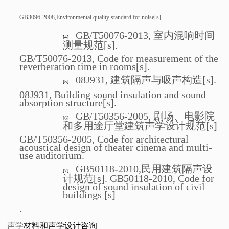
GB3096-2008,Environmental quality standard for noise[s]
.
GB/T50076-2013, 室内混响时间
[4]
测量规范[s].
GB/T50076-2013, Code for measurement of the
reverberation time in rooms[s].
08J931, 建筑隔声与吸声构造[s].
[5]
08J931, Building sound insulation and sound
absorption structure[s].
GB/T50356-2005,
剧场、电影院
[6]
和多用途厅堂建筑声学设计规范
[s]
GB/T50356-2005, Code for architectural
acoustical design of theater cinema and multi-
use auditorium.
GB50118-2010,民用建筑隔声设
[7]
计规范[s]. GB50118-2010, Code for
design of sound insulation of civil
buildings [s]
.
声学
材料和声学设计咨询