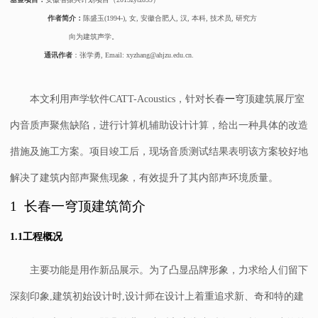
作者简介
：
陈盛玉
(1994-),
女
,
安徽合肥人
,
汉
,
本科
,
技术员
,
研究方
向为建筑声学。
通讯作者
：张学勇
, Email: xyzhang@ahjzu.edu.cn.
本文
利用
声学软件
CATT-Acoustics
，针对
长春
一
穹顶建筑
展厅
室
内音质
声聚焦缺陷，
进行计算机辅助设计计算，
给出
一种具体的改造
措施及施工方案
。
项目竣工后
，
现场音质测试结果表明
该方案
较好地
解决了建筑
内部
声聚焦现象，有效
提升了
其
内部声环境质量。
1
长春
一穹顶建筑
简介
1.1
工程概况
主要功能是用作新品展示。为了凸显品牌形象，力求给人们留下
深刻印象,建筑初始设计时,设计师在设计上着重追求新、奇和特的建