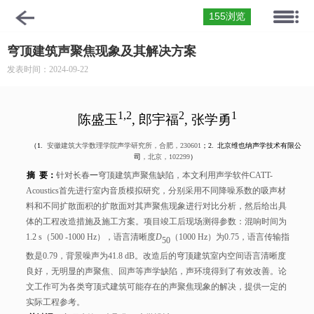
155浏览
穹顶建筑声聚焦现象及其解决方案
发表时间：2024-09-22
1,2
2
1
陈盛玉
, 郎宇福
, 张学勇
（1.
安徽建筑大学数理学院声学研究所，合肥，
230601
；
2.
北京维也纳声学技术有限公
司
，北京，
102299
）
摘
要：
针对长春
一
穹顶建筑声聚焦缺陷
，
本文利用声学软件
CATT-
Acoustics
首先进行室内音质模拟研究，分别采用不同降噪系数的吸声材
料和不同扩散面积的扩散面对其声聚焦现象进行对比分析，然后给出具
体的工程改造措施及施工方案。项目竣工后现场测得参数：混响时间为
1.2 s
（
500 -1000 Hz
），语言清晰度
D
（
1000 Hz
）为
0.75
，语言传输指
50
数是
0.79
，背景噪声为
41.8 dB
。改造后的穹顶建筑室内空间语言清晰度
良好，无明显的声聚焦、回声等声学缺陷，声环境得到了有效改善。论
文工作可为各类穹顶式建筑可能存在的声聚焦现象的解决，提供一定的
实际工程参考。