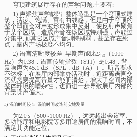
穹顶建筑展厅存在的声学问题,主要有:
1) 声聚焦声学缺陷 整体造型是一个穹顶式建
筑，活泼、饱满、富有曲线感，但是由于穹顶的
整个凹面会对声波形成集中反射，使反射声聚焦
于某个区域，造成声音在该区域特别强，声能过
分集中,而其它区域声音则特别弱，甚至存在死
点，室内声场极度不均匀。
2) 语言清晰度较差 早期声能比
D
（1000
50
Hz）为0.38，语言传输指数（STI）是0.48，背
景噪声为45.1 dB （SPL，dB（A））。听音要求
不达标，在展厅内部举办活动时，近距离语言交
流就需要提高音量才能听清楚，增大了空间内部
整体环境的嘈杂性，进而进一步导致展厅内部的
背景噪声偏大。
3)
混响时间较长 混响时间改造前实地测量
为2.0 s（500 -1000 Hz），远远超出会议室、
多功能厅和电影院等多用途房间的混响时间，不
满足其功能定位。