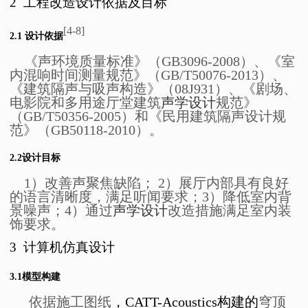
2
工程改造设计依据及目标
[4-8]
2.1
设计依据
《声环境质量标准》（GB3096-2008）、《室
内混响时间测量规范》（GB/T50076-2013）、
《建筑隔声与吸声构造》（08J931）、
《剧场、
电影院和多用途厅堂建筑
声学设计
规范》
（
GB/T50356-2005
）
和《民用建筑隔声设计规
范》（GB50118-2010）。
2.2
设计目标
1）改善声聚焦缺陷； 2）展厅内部具有良好
的语言清晰度，满足听闻要求；3）降低室内背
景噪声；4）通过
声学设计
改造措施满足室内装
饰要求。
3
计算机仿真设计
3.1
模型构建
依据施工图纸
，
CATT-Acoustics
构建的
穹顶