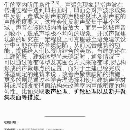
[2,3]
们的室内听闻条件
。声聚焦现象是指声波在
传播过程中遇到凹曲面时，凹面会对声波形成集
中反射，造成反射声波的声能密度比入射声波的
声能密度要大，这样会使反射声聚集于某个区
域，声音在该区域内将被放大，而另一区域声音
则较小，造成声场极不均匀的现象。开展声聚焦
现象的研究在一定程度上可克服甚至避免建筑设
计中可能存在的音质缺陷，从而完善建筑的功
能，提供给人们以视听结合的美感。
当建筑还在
土建阶段，建筑体型尚未确定时，
通常情况下，
可以通过改变体型及其围合方式来改变球形结构
形成的声聚焦点的位置。而对于土建已经完成，
体型确定的建筑来说，
改善声聚焦缺陷的措施，
更多的则是
通过科学合理选择和使用建筑声学材
料或局部改变凹面结构来
改善室内声能密度的均
匀性。
比如采取
吸声处理、扩散处理以及断开聚
集表面等措施。
收稿日期
：
基金项目
：
安徽省振兴计划项目（
2015zytz039
）