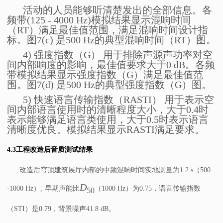
活动的人员能够听清楚发出的全部信息。各
频带(125 - 4000 Hz)模拟结果显示混响时间
（RT）满足最佳值范围，满足混响时间设计指
标。图7(c) 是500 Hz的典型混响时间（RT）图。
4)
强度指数
（G） 用于排除声源声功率对空
间内部响度的影响，最佳值要求大于0 dB。各频
带模拟结果显示强度指数（G）满足最佳值范
围。图7(d) 是500 Hz的典型强度指数（G）图。
5) 快速语言传输指数（RASTI） 用于表示空
间内部语言使用时的清晰程度大小，大于0.4时
表示能够满足语言类使用，大于0.5时表示语言
清晰度优良。模拟结果显示RASTI满足要求。
4.3
工程改造后音质测试结果
改造后穹顶建筑展厅内部的中频混响时间实地测量为
1.2 s
（
500
D
-1000 Hz
）
,
早期声能比
（
1000 Hz
）
为
0.75
，语言传输指数
50
（
STI
）
是
0.79
，背景噪声
41.8 dB
。