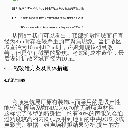
图
6
频率为
500 Hz
时采用不同扩散面积处理后的声压级图
Fig. 6 Sound pressure levels corresponding to materials with
different acoustic diffuser areas at a frequency of 500 Hz
从图6中我们可以看出，顶部扩散区域面积直
径为8 m时存在较严重的声聚焦现象。当扩散区
域直径为10 m和12 m时，声聚焦现象得到改
善，但是仍有微弱的聚焦。
考虑到成本造价，最
后设计扩散区域直径为
10 m。
4
工程改造方案及具体措施
4.1
设计方案
穹顶建筑展厅原有装饰表面采用的是吸声性
能较强, 降噪系数NRC为0.70的无缝吸声材料，
这样除了体型的特殊性，约有30%的声能又会通
过精度较高的内圆弧反射到地面的中央区域形成
声聚焦。根据三维声场模拟结果分析,提出的方