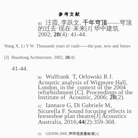
参 考 文 献
汪霞, 李跃文
.
千年穹顶
——穹顶
[1]
的过去·现在·未来[J]
华中建筑
.
,
2002;
20
(4): 41-44.
——
Wang X, Li Y W. Thousands years of vault
the past, now and future
[J]
Huazhong Architecture, 2002;
20
(4):
.
41-44.
Wulfrank T, Orlowski R J.
[1]
Acoustic analysis of Wigmore Hall,
London, in the context of the 2004
refurbishment [C]. Proceedings of the
Institute of Acoustic, 2006;
28
(2).
Iannace G, Di Gabriele M,
[2]
Sicurella F. Sound focusing effects in
horseshoe plan theatre[J]
Acoustics
.
Australia, 2016;
44
(2):359-368.
GB3096-2008,
声环境质量标准
[s].
[3]