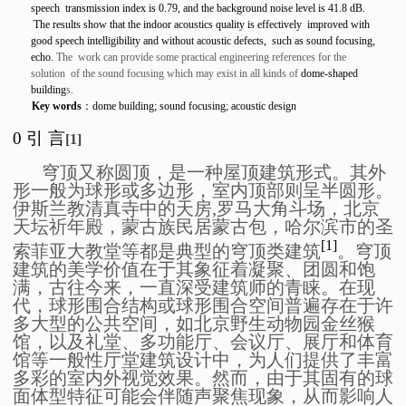
speech transmission index is 0.79, and the background noise level is 41.8 dB.
The results show that the indoor acoustics quality is effectively improved with
good speech intelligibility and without acoustic defects, such as
sound focusing
,
echo.
The work can provide some practical engineering references for the
solution of the sound focusing which may exist in all kinds of
dome-shaped
building
s.
Key words
：
dome building
;
sound focusing
;
acoustic design
0
引
言
[1]
穹顶又称圆顶，是一种屋顶建筑形式。其外
形一般为球形或多边形，室内顶部则呈半圆形。
伊斯兰教清真寺中的天房,罗马大角斗场，北京
天坛祈年殿，蒙古族民居蒙古包，哈尔滨市的圣
[1]
索菲亚大教堂等都是典型的穹顶类建筑
。穹顶
建筑的美学价值在于其象征着凝聚、团圆和饱
满，古往今来，一直深受建筑师的青睐。在现
代，球形围合结构或球形围合空间普遍存在于许
多大型的公共空间，如北京野生动物园金丝猴
馆，以及礼堂、多功能厅、会议厅、展厅和体育
馆等一般性厅堂建筑设计中，为人们提供了丰富
多彩的室内外视觉效果。然而，由于其固有的球
面体型特征可能会伴随声聚焦现象，从而影响人