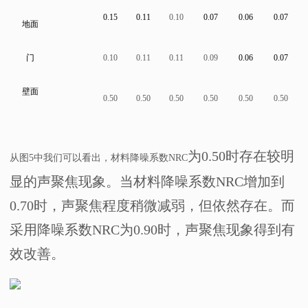
0.15
0.11
0.10
0.07
0.06
0.07
地面
门
0.10
0.11
0.11
0.09
0.06
0.07
壁面
0.50
0.50
0.50
0.50
0.50
0.50
为
0.50
时存在较明
从图
5
中我们可以看出，材料降噪系数
NRC
显的声聚焦现象。当材料降噪系数
NRC
增加到
0.70
时，声聚焦程度稍微减弱，但依然存在。而
采用降噪系数
NRC
为
0.90
时，声聚焦现象得到有
效改善。