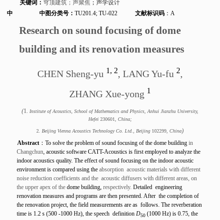
关键词：
穹顶建筑
；声聚焦
；
声学设计
中
中图分类号：
TU201.4; TU-022
文献标识码
：
A
Research on sound focusing of dome
building and its renovation measures
1, 2
2
CHEN Sheng-yu
, LANG Yu-fu
,
1
ZHANG Xue-yong
(
1
.
Institute of Acoustics, School of Mathematics and Physics, Anhui Jianzhu University,
Hefei
230601
, China;
)
2
. Beijing Vienna Acoustics Technology Co. Ltd., Beijing
102299
, China
Abstract
：
To solve the problem of sound focusing of the dome building
in
Changchun
,
acoustic software CATT-Acoustics is first employed to analyze the
indoor acoustics quality. The effect of
sound focusing on
the indoor acoustic
environment is compared using the
absorption acoustic materials with different
noise reduction coefficients and the acoustic diffusers with different areas, on
the upper apex of the
dome building,
respectively.
Detailed engineering
renovation measures and programs are then presented. After the completion of
the renovation project, the field measurements are as follows. The reverberation
time is 1.2 s (500 -1000 Hz), the speech definition
D
(1000 Hz) is 0.75, the
50