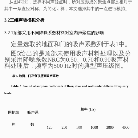
从图
4
可知，选择不同声源点时，所对应形成的聚焦点都是相对于
其中一条直径对称。为简化计算，本文选择其中的一点进行模拟。
3.2
三维声场模拟分析
3.2.1
顶部采用不同降噪系数材料对室内声聚焦的影响
定量
选取的地面和门的吸声系数列于表1中。
图5给出的是顶部未使用吸声材料处理以及分
别采用降噪系数NRC为0.50、0.70和0.90吸声材
料处理后，频率为500 Hz时的典型声压级图。
表
1.
地面、门及穹顶壁面
吸声系数
Table. 1 Sound absorption coefficients of floor, door and wall under different frequency
levels
频率
(Hz)
围护结
吸声系
构
数
125
250
500
1000
2000
4000