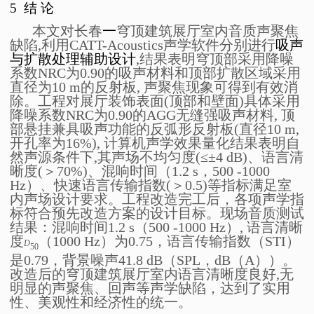
5
结
论
本文对长春
一
穹顶建筑展厅室内音质声聚焦
缺陷,利用CATT-Acoustics声学软件分别进行
吸声
与扩散处理辅助设计
,结果表明穹顶部采用降噪
系数NRC为0.90的吸声材料和顶部扩散区域采用
直径为10 m的反射板, 声聚焦现象可得到有效消
除。工程对展厅装饰表面(顶部和壁面)具体采用
降噪系数NRC为0.90的AGG无缝强吸声材料, 顶
部悬挂兼具吸声功能的反弧形反射板(直径10 m,
开孔率为16%), 计算机声学效果量化结果表明自
然声源条件下,其声场不均匀度(≤±4 dB)、语言清
晰度(＞70%)、混响时间（1.2 s，500 -1000
Hz）、快速语言传输指数(＞0.5)等指标满足室
内声场设计要求。工程改造完工后，
各项声学指
标符合预先改造方案的设计目标。
现场音质测试
结果：混响时间1.2 s（500 -1000 Hz）,
语言清晰
度
（1000 Hz）为0.75，语言传输指数（STI）
D
50
是0.79，背景噪声41.8 dB（SPL，dB（A））。
改造后的穹顶建筑展厅室内语言清晰度良好,无
明显的声聚焦、回声等声学缺陷，
达到了实用
性、美观性和经济性的统一。