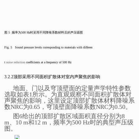
图
5
频率为
500 Hz
时采用不同降噪系数材料后的声压级图
Fig. 5 Sound pressure levels corresponding to materials with differen
t
noise reduction
coefficients at a frequency of 500 Hz
3.2.2
顶部采用不同面积扩散体对室内声聚焦的影响
地面、门以及穹顶壁面的
定量
声学特性参数
选取如表1所示。
为直观观察不同面积扩散体对
声聚焦的影响，
这里设定顶部扩散体材料降噪系
数
NRC
为
0.65
，穹顶壁面降噪系数
NRC
为
0.50
。
图6给出的顶部扩散区域面积直径分别为8
m、10 m和12 m，频率为500 Hz时的典型声压级
图。