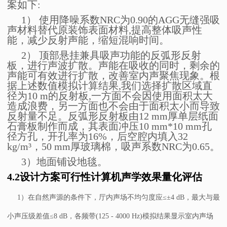
案如下:
1） 使用降噪系数NRC为0.90的AGG无缝强吸
声材料替代原装饰表面材料,提高整体吸声性
能，减少反射声能，缩短混响时间。
2） 顶部悬挂兼具吸声功能的反弧形反射
板，进行声波扩散。声能在吸收的同时，剩余的
声能可有效进行扩散，改善室内声聚焦现象。根
据上述数值模拟计算结果,我们选择扩散区域直
径为10 m的反射板,一方面不会因使用面积太大
造成浪费，另一方面也不会由于面积太小而导致
反射量不足。反弧形反射板由12 mm厚单层纸面
石膏板制作而成，其表面冲压10 mm*10 mm孔
径方孔，开孔率为16%，后空腔内填入32
kg/m³，50 mm厚玻璃棉，吸声系数NRC为0.65。
3）地面铺设地毯。
4.2
设计方案可行性计算机声学效果量化评估
1
）
在自然声源的条件下，厅内声场不均匀度应
≤±
4 dB
，最大与最
小声压级差值
≤
8 dB
，各频带(
125 - 4000 Hz
)
模拟结果显示室内声场