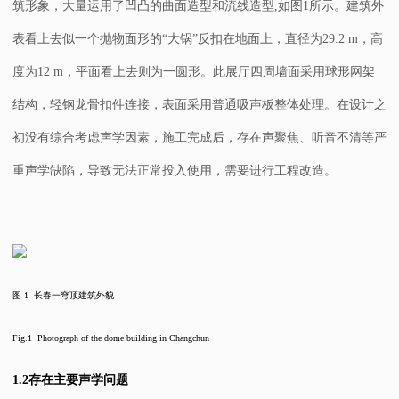
筑形象，大量运用了凹凸的曲面造型和流线造型,如图
1
所示。建筑外
表看上去似一个抛物面形的“大锅”反扣在地面上，直径为
29.2 m
，高
度为
12 m
，平面看上去则为一圆形。此展厅四周墙面采用球形网架
结构，轻钢龙骨扣件连接，表面采用普通吸声板整体处理。在设计之
初没有综合考虑声学因素，施工完成后，存在声聚焦、听音不清等严
重声学缺陷，导致无法正常投入使用，需要进行工程改造。
图
1
长春
一穹顶建筑外貌
Fig.1 Photograph of the dome building in Changchun
1.2
存在主要声学问题