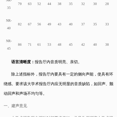
NR-
79
63
52
44
38
35
32
30
28
35
NR-
82
67
56
49
43
40
37
35
33
40
NR-
86
71
61
53
48
45
42
40
38
45
语言清晰度：
报告厅内音质明亮、亲切。
除上述指标外，报告厅内要具有一定的侧向声能，使具有环
绕感。要求该大学术报告厅内应无明显的音质缺陷，如回声、颤
动回声和声场不均匀等。
一、
建声意见