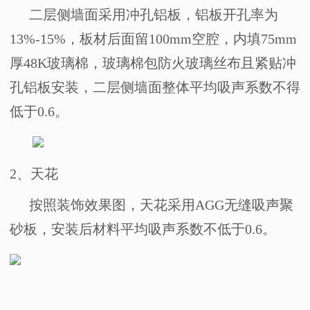
二层侧墙面采用冲孔铝板，铝板开孔率为
13%-15%
，板材后面留
100mm
空腔，内填
75mm
厚
48K
玻璃棉，玻璃棉包防火玻璃丝布且紧贴冲
孔铝板安装，二层侧墙面整体平均吸声系数不得
低于
0.6
。
2
、天花
按照装饰效果图，天花采用
AGG
无缝吸声聚
砂板，安装后材料平均吸声系数不低于
0.6
。