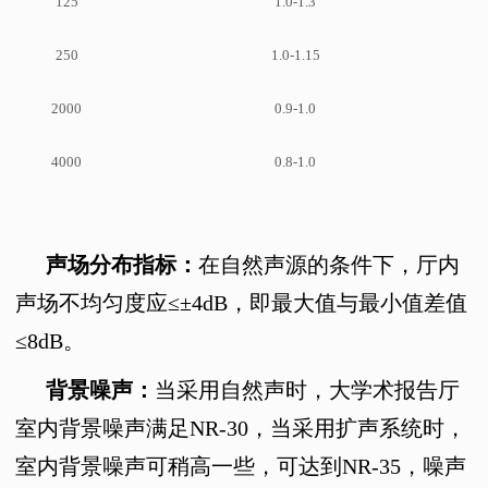
125
1.0-1.3
250
1.0-1.15
2000
0.9-1.0
4000
0.8-1.0
声场分布指标：
在自然声源的条件下，厅内
声场不均匀度应≤±
4dB
，即最大值与最小值差值
≤
8dB
。
背景噪声：
当采用自然声时，大学术报告厅
室内背景噪声满足
NR-30
，当采用扩声系统时，
室内背景噪声可稍高一些，可达到
NR-35
，噪声