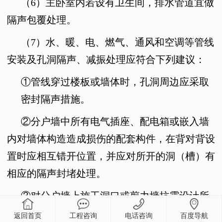
（
6
）主卧室内若设有卫生间，排水管道宜做
隔声包覆处理。
（
7
）水、暖、电、燃气、通风和空调等管线
安装及孔洞隔声、减振处理应符合下列建议：
①
管线穿过楼板或墙体时，孔洞周边应采取
密封隔声措施。
②
分户墙中所有电气插座、配电箱或嵌入墙
内对墙体构造造成损伤的配套构件，在背对背设
置时应相互错开位置，并应对所开的洞（槽）有
相应的隔声封堵处理。
③
对分户墙上施工洞口或剪力墙抗震设计所
开洞口的封堵，要采用满足分户墙隔声设计要求
返回首页
工程咨询
电话咨询
百度导航