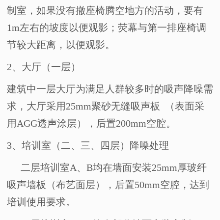
制室，如果没有撤座椅腾空地方的活动，要有
1m
左右的坡度以便观影；荧幕与第一排座椅调
节较大距离，以便观影。
2、
大厅（一层）
建筑中一层大厅为满足人群较多时的吸声降噪需
求，大厅采用
25mm
聚砂无缝吸声板
（表面采
用
AGG
透声涂层），后置
200mm
空腔。
3
、培训室（二、三、四层）降噪处理
二层培训室
A
、
B
均在墙面安装
25mm
厚玻纤
吸声墙板（布艺面层），后置
50mm
空腔，达到
培训使用要求。