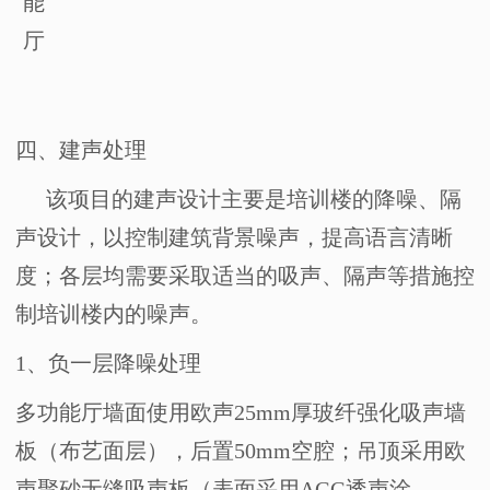
能
厅
四、建声处理
该项目的建声设计主要是培训楼的降噪、隔
声设计，以控制建筑背景噪声，提高语言清晰
度；各层均需要采取适当的吸声、隔声等措施控
制培训楼内的噪声。
1
、负一层降噪处理
多功能厅墙面使用欧声
25mm
厚玻纤强化吸声墙
板（布艺面层），后置
50mm
空腔；吊顶采用欧
声聚砂无缝吸声板（表面采用
AGG
透声涂