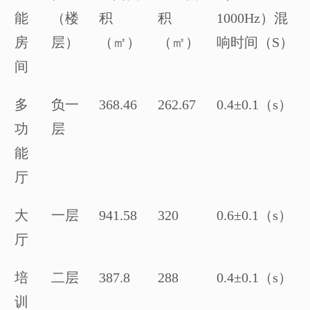
能
（楼
积
积
1000Hz
）混
房
层）
（㎡）
（㎡）
响时间（
S
）
间
多
负一
368.46
262.67
0.4
±
0.1
（
s
）
功
层
能
厅
大
一层
941.58
320
0.6
±
0.1
（
s
）
厅
培
二层
387.8
288
0.4
±
0.1
（
s
）
训