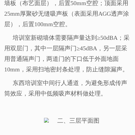
墙板（布艺面层），后置
50mm
空腔；顶面采用
25mm
厚聚砂无缝吸声板（表面采用
AGG
透声涂
层），后置
100mm
空腔。
培训室新砌墙体需要隔声量达到≥
50dBA
；采
用双层门，其中一层隔声门≥
45dBA
，另一层采
用普通隔声门，两道门的下口低于外面地面
10mm
，采用扫地密封条处理，防止缝隙漏声。
东西培训室中间行人通道，为避免形成传声
筒效应，采用中低频吸声材料做处理。
二、三层平面图