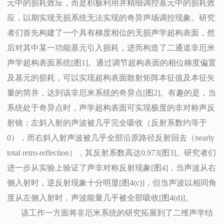
元中的损耗效应，而是积极利用并精细调控基元中的损耗效
应，以期实现无损系统无法实现的奇异声场调控现象。研究
者们首先构建了一个具有梯度相位的无损声学超构表面，然
后对其中某一功能基元引入损耗，进而构造了二通道非厄米
声学超构表面系统[图1]。通过调节超构表面的相位梯度偏置
及基元的损耗，可以实现超构表面散射矩阵本征值及本征矢
量的简并，达到该非厄米系统的奇异点[图2]。有趣的是，当
系统处于奇异点时，声学超构表面可实现极度的非对称声反
射镜：左斜入射的声波被几乎完全吸收（反射系数约等于
0），而右斜入射声波被几乎全部沿原路径反射回去（nearly
total retro-reflection），其反射系数高达0.973[图3]。研究者们
进一步从实验上验证了声非对称反射现象[图4]，当声波从右
侧入射时，逆反射现象十分明显[图4(c)]，但当声波以相同角
度从左侧入射时，声波能量几乎被全部吸收[图4(d)]。
该工作一方面将非厄米系统的研究拓展到了二维声学结