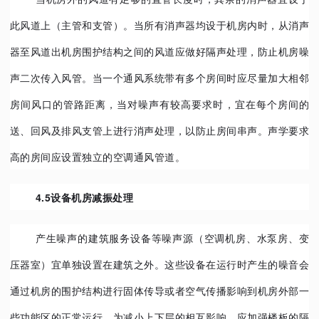
此风道上（主管和支管）。当所有消声器均设于机房内时，从消声
器至风道出机房围护结构之间的风道应做好隔声处理，防止机房噪
声二次传入风管。当一个通风系统带有多个房间时应尽量加大相邻
房间风口的管路距离，当对噪声有较高要求时，宜在每个房间的
送、回风及排风支管上进行消声处理，以防止房间串声。声学要求
高的房间应设置独立的空调通风管道。
4.5设备机房减振处理
产生噪声的建筑服务设备等噪声源（空调机房、水泵房、变
压器室）宜单独设置在建筑之外。这些设备在运行时产生的噪音会
通过机房的围护结构进行固体传导或者空气传播影响到机房外部一
些功能区的正常运行。为减小上下层的相互影响，应加强楼板的隔