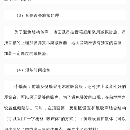
（3）
音响设备减振处理
为了避免结构传声，地面及吊挂音箱必须采用减振措施。吊
挂音箱的上端加设弹簧吊架减振器，地面音箱应该有独立的基座，
加装一定厚度的减振垫。
（4）
混响时间控制
①墙面：前墙及侧墙采用木质吸音板，还可挂上吸音性好的
厚窗帘。可以保证足够的吸声。为了避免驻波的出现，在前墙墙角
设置低频陷阱。同时，在顶面第一反射区设置扩散吸声结合结构
（可以采用“十字栅格+吸声体“的方式 ）；侧墙设置扩散体（可以
用连续的半圆或者三角柱体形态，面层为吸声材料）。