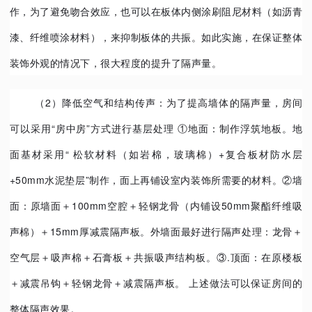
作，为了避免吻合效应，也可以在板体内侧涂刷阻尼材料（如沥青
漆、纤维喷涂材料），来抑制板体的共振。如此实施，在保证整体
装饰外观的情况下，很大程度的提升了隔声量。
（2）
降低空气和结构传声：为了提高墙体的隔声量，房间
可以采用“房中房”方式进行基层处理 ①地面：制作浮筑地板。地
面基材采用“ 松软材料（如岩棉，玻璃棉）+复合板材防水层
+50mm水泥垫层”制作，面上再铺设室内装饰所需要的材料。②墙
面：原墙面＋100mm空腔＋轻钢龙骨（内铺设50mm聚酯纤维吸
声棉）＋15mm厚减震隔声板。外墙面最好进行隔声处理：龙骨＋
空气层＋吸声棉＋石膏板＋共振吸声结构板。③.顶面：在原楼板
＋减震吊钩＋轻钢龙骨＋减震隔声板。 上述做法可以保证房间的
整体隔声效果。