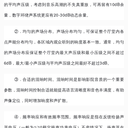
的平均声压级，考虑到音乐高潮的不失真重放，可再留有10dB余
量，数字环绕声系统更应有20-30dB动态余量。
②．均匀的声场分布。声场分布均匀，可保证整个厅堂内各
点声能分布均匀，各区域内观众听到的响度基本一致。通常，均匀
的声场分布应保证整个厅堂内最大声压级和最小压级之间不超过
6dB，最大/最小声压级与平均声压级之间最好不超过3dB。
③．合适的混响时间。混响时间是影响影院音质的一个重要
参数，混响时间控制合适就能提高语言清晰度和音色丰满度，有助
声像定位，同时增加响度和声扩散。
④．频率响应和有效频率范围。频率响应是指在反馈给扬声
器电压（一般为1/10额定噪声功率电压）不变情况下，扬声器在