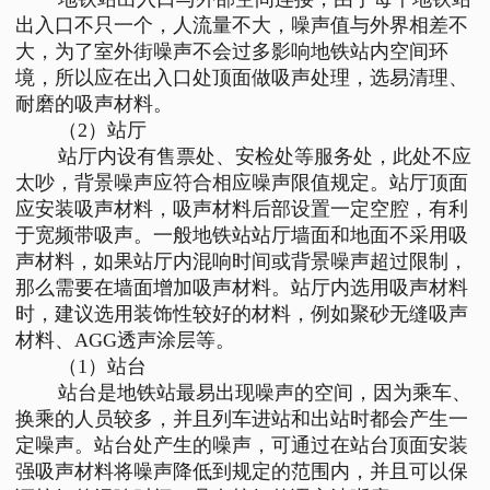
出入口不只一个，人流量不大，噪声值与外界相差不
大，为了室外街噪声不会过多影响地铁站内空间环
境，所以应在出入口处顶面做吸声处理，选易清理、
耐磨的吸声材料。
（2）站厅
站厅内设有售票处、安检处等服务处，此处不应
太吵，背景噪声应符合相应噪声限值规定。站厅顶面
应安装吸声材料，吸声材料后部设置一定空腔，有利
于宽频带吸声。一般地铁站站厅墙面和地面不采用吸
声材料，如果站厅内混响时间或背景噪声超过限制，
那么需要在墙面增加吸声材料。站厅内选用吸声材料
时，建议选用装饰性较好的材料，例如聚砂无缝吸声
材料、AGG透声涂层等。
（1）站台
站台是地铁站最易出现噪声的空间，因为乘车、
换乘的人员较多，并且列车进站和出站时都会产生一
定噪声。站台处产生的噪声，可通过在站台顶面安装
强吸声材料将噪声降低到规定的范围内，并且可以保