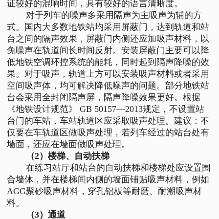
证较好的混响时间，具有较好的语言清晰度。
对于列车的噪声多采用隔声为主吸声为辅的方
式。国内大多数地铁站均采用屏蔽门，达到轨道和站
台之间的隔声效果，屏蔽门内侧还应加吸声材料，以
免噪声在轨道间长时间反射。安装屏蔽门主要可以降
低地铁空调环控系统的能耗，同时起到隔声降噪的效
果。对于吸声，轨道上方可以安装吸声材料或者采用
空间吸声体，均可解决降低噪声的问题。部分地铁站
台会采用全封闭隔声屏，隔声降噪效果更好。根据
《地铁设计规范》 GB 50157—2013规定，不设置站
台门的车站，车站轨道区应采取吸声处理。建议：不
仅要在车轨道区做吸声处理，若列车经过的站台处有
墙面，还应在墙面做吸声处理。
（2）楼梯、自动扶梯
在练习站厅和站台的自动扶梯和楼梯处应设置围
合墙体，并在楼梯间内侧的墙面铺贴吸声材料，例如
AGG聚砂吸声材料，穿孔铝板等耐磨、耐潮吸声材
料。
（3）通道