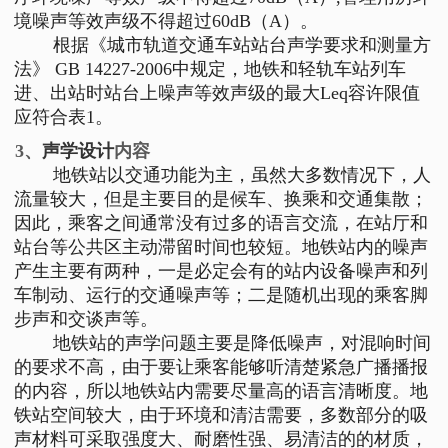
境噪声等效声级不得超过60dB（A）。
根据《城市轨道交通车站站台声学要求和测量方
法》 GB 14227-2006中规定，地铁和轻轨车站列车
进、出站时站台上噪声等效声级的最大Leq容许限值
应符合表1。
3、
声学设计
内容
地铁站以交通功能为主，虽然大多数情况下，人
流量较大，但是主要目的是候车、换乘和交通集散；
因此，乘客之间通常没有过多的语言交流，在站厅和
站台等公共区主动滞留时间也较短。地铁站内的噪声
产生主要有两种，一是必定会有的站内设备噪声和列
车制动、运行的交通噪声等；二是随机出现的乘客脚
步声和交谈声等。
地铁站的声学问题主要是降低噪声，对混响时间
的要求不高，由于要让乘客能够听清楚紧急广播播报
的内容，所以地铁站内需要尽量高的语言清晰度。地
铁站空间较大，由于环境和清洁需要，多数部分的吸
声材料可采取强度大、耐磨性强、易清洁的的材质，