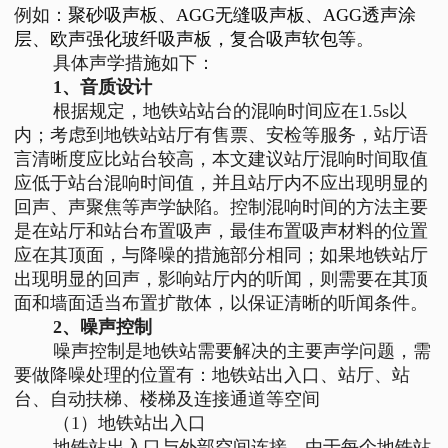
例如：
聚砂吸声板、AGG无缝吸声板、AGG透声涂
层、欧声强化玻纤吸声板，复合吸声软包等
。
具体声学措施如下：
1、音质设计
根据规定，地铁站站台的混响时间应在1.5s以
内；考虑到地铁站站厅有售票、安检等服务，站厅语
言清晰度应比站台较高，本文建议站厅混响时间取值
应低于站台混响时间值，并且站厅内不应出现明显的
回声、声聚焦等声学缺陷。控制混响时间的方法主要
是在站厅和站台布置吸声，最佳布置吸声材料的位置
应在其顶面，与降噪的措施部分相同；如果地铁站厅
出现明显的回声，影响站厅内的听闻，则需要在其顶
面和墙面适当布置扩散体，以保证清晰的听闻条件。
2、噪声控制
噪声控制是地铁站需要解决的主要声学问题，需
要做降噪处理的位置有：地铁站出入口、站厅、站
台、自动扶梯、楼梯及连接通道等空间
（1）地铁站出入口
地铁站出入口与外部空间连接，由于每个地铁站