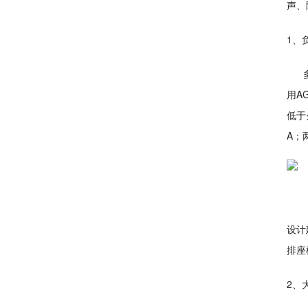
声、
1、
多功
用A
低于
A；
设计
排座
2、