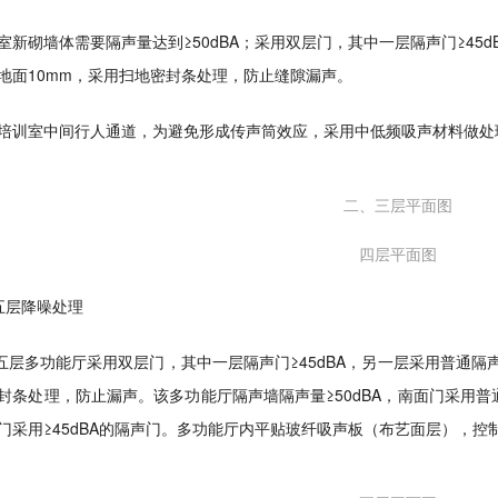
室新砌墙体需要隔声量达到≥50dBA；采用双层门，其中一层隔声门≥45
地面10mm，采用扫地密封条处理，防止缝隙漏声。
培训室中间行人通道，为避免形成传声筒效应，采用中低频吸声材料做处
二、三层平面图
四层平面图
五层降噪处理
多功能厅采用双层门，其中一层隔声门≥45dBA，另一层采用普通隔声
封条处理，防止漏声。该多功能厅隔声墙隔声量≥50dBA，南面门采用普
门采用≥45dBA的隔声门。多功能厅内平贴玻纤吸声板（布艺面层），