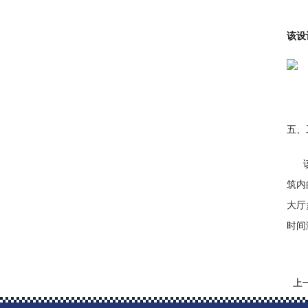
该设
五、
该工
筑内
大厅
时间
上