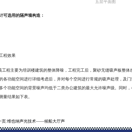
五层平面图
计可选用的隔声墙构造：
工程效果
程主要为培训楼建筑的整体降噪，工程完工后，聚砂无缝吸声板整体感
的各功能空间进行详细考虑后，并对每个空间进行常规的吸声处理，及门
多个功能空间的背景噪声均低于二类办公建筑的最大允许噪声级。同时，
测量结果如下表。
一页:
维也纳声光技术——候船大厅声
学设计