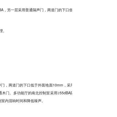
dBA，另一层采用普通隔声门，两道门的下口低于
理。
门，两道门的下口低于外面地面10mm，采用扫
通木门。多功能厅的南北控制室采用≥55dBA隔声
控制室内混响时间和降低噪声。