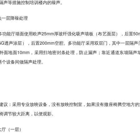
隔声等措施控制培训楼内的噪声。
负一层降噪处理
能厅墙面使用欧声25mm厚玻纤强化吸声墙板（布艺面层），后置50
GG透声涂层），后置200mm空腔。多功能厅采用双层门，其中一层隔声
外面地面10mm，采用扫地密封条处理，防止漏声；靠近通道东墙隔声墙隔
两个设备间做隔声处理。
建议：采用专业放映设备，没有放映控制室，如果没有撤座椅腾空地方的
椅调节较大距离，以便观影。
大厅（一层）