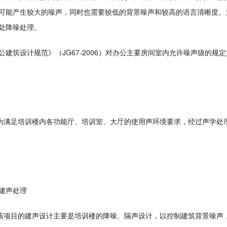
可能产生较大的噪声，同时也需要较低的背景噪声和较高的语言清晰度。
处降噪处理。
公建筑设计规范》（JG67-2006）对办公主要房间室内允许噪声级的规
足培训楼内各功能厅、培训室、大厅的使用声环境要求，经过声学处理
建声处理
目的建声设计主要是培训楼的降噪、隔声设计，以控制建筑背景噪声，