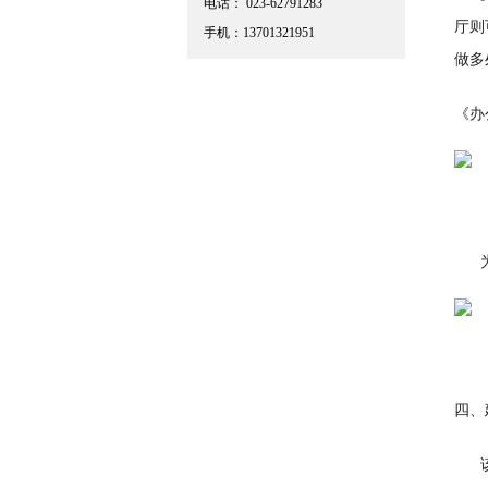
电话： 023-62791283
厅则
手机：13701321951
做多
《办
为满
四、
该项