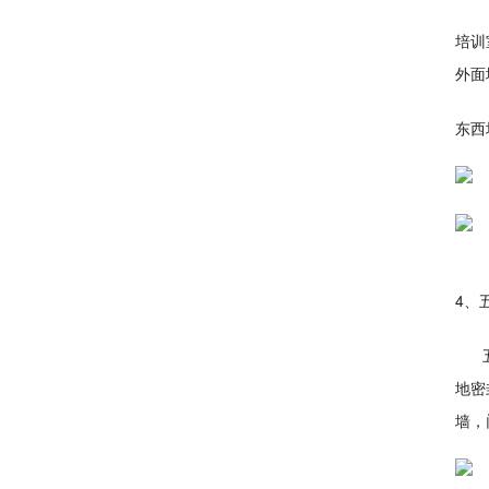
培训
外面
东西
4、
五层
地密
墙，