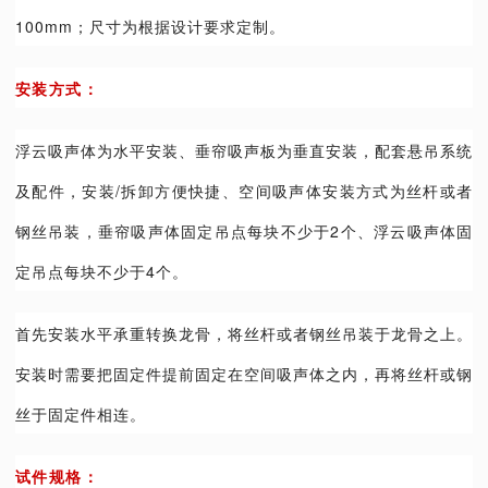
100mm；尺寸为根据设计要求定制。
安装方式：
浮云吸声体为水平安装、垂帘吸声板为垂直安装，配套悬吊系统
及配件，安装/拆卸方便快捷、空间吸声体安装方式为丝杆或者
钢丝吊装，垂帘吸声体固定吊点每块不少于2个、浮云吸声体固
定吊点每块不少于4个。
首先安装水平承重转换龙骨，将丝杆或者钢丝吊装于龙骨之上。
安装时需要把固定件提前固定在空间吸声体之内，再将丝杆或钢
丝于固定件相连。
试件规格：