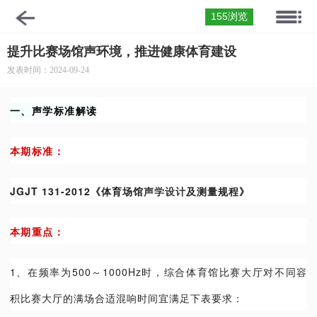
155浏览
提升比赛场馆声环境，推进健康体育建设
发表时间：2024-09-24
一、声学标准解读
本期标准：
JGJT 131-2012《体育场馆
声学设计
及测量规程》
本期重点：
1、在频率为500～1000Hz时，综合体育馆比赛大厅对不同容
积比赛大厅的满场合适混响时间宜满足下表要求：