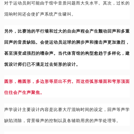
对于运动员则可能由于馆中音质问题而大失水平。其次，过长的
混响时间还会使扩声系统产生啸叫。
另外，比赛池的平行墙和过大的自由声程会产生颤动回声和多重
回声的音质缺陷。会使运动员运球的脚步声和撞击声更加激烈，
甚至演变成强烈的嘈杂声。当代体育馆的构型愈趋于多样化，建
筑设计师们已不满足过去矩形的设计。
圆形，椭圆形，多边形等层出不穷。而这些弧形墙面和穹形顶面
往往会产生声聚焦。
声学设计主要设计内容是比赛大厅混响时间的设定，回声等声学
缺陷消除，背景噪声的控制以及各辅助用房的声学处理等。