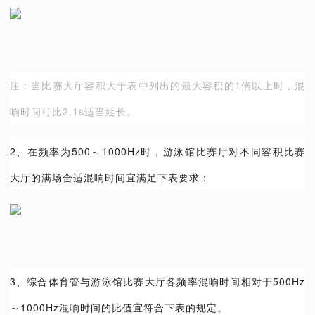
注：当比赛大厅容积大于表中列出的最大容积的1倍以上时，混
响时间可比2.1s适当延长。
2、在频率为500～1000Hz时，游泳馆比赛厅对不同容积比赛
大厅的满场合适混响时间宜满足下表要求：
3、综合体育管与游泳馆比赛大厅各频率混响时间相对于500Hz
～1000Hz混响时间的比值宜符合下表的规定。