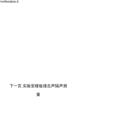
beration ti
下一页:
实验室楼板撞击声隔声测
量