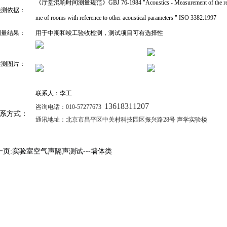
《厅堂混响时间测量规范》GBJ 76-1984 "Acoustics - Measurement of the rever
检测依据：
me of rooms with reference to other acoustical parameters " ISO 3382:1997
测量结果：
用于中期和竣工验收检测，测试项目可有选择性
检测图片：
联系人：李工
13618311207
咨询电话：010-57277673
系方式：
通讯地址：
北京市昌平区中关村科技园区振兴路28号 声学实验楼
一页:
实验室空气声隔声测试---墙体类