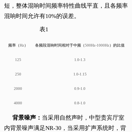
短，整体混响时间频率特性曲线平直，且各频率
混响时间允许有
10%
的误差。
表
1
频率（
Hz
）
各频段混响时间相对于中频（
500Hz-1000Hz
）的比值
125
1.0-1.3
250
1.0-1.15
2000
0.9-1.0
4000
0.8-1.0
背景噪声：
当采用自然声时，中型贵宾厅室
内背景噪声满足
NR-30
，当采用扩声系统时，背