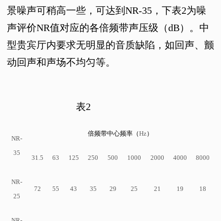
景噪声可稍高一些，可达到
NR-35
，下表
2
为噪
声评价
NR
值对应的各倍频带声压级（
dB
）。中
型贵宾厅内要求无明显的音质缺陷，如回声、颤
动回声和声场不均匀等。
表
2
倍频带中心频率（
Hz
）
NR-
35
31.5
63
125
250
500
1000
2000
4000
8000
NR-
72
55
43
35
29
25
21
19
18
25
NR-