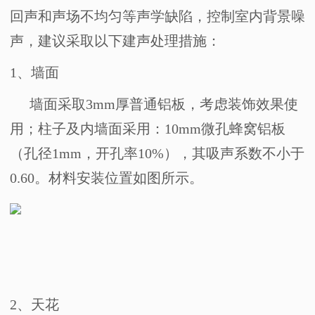
回声和声场不均匀等声学缺陷，控制室内背景噪
声，建议采取以下建声处理措施：
1
、墙面
墙面采取
3mm
厚普通铝板，考虑装饰效果使
用；柱子及内墙面采用：
10mm
微孔蜂窝铝板
（孔径
1mm
，开孔率
10%
），其吸声系数不小于
0.60
。材料安装位置如图所示。
2
、天花