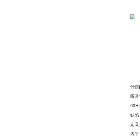
计房
听音
00
缺陷
定吸
内平