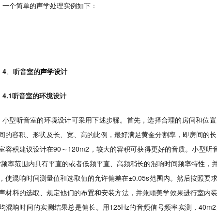
一个简单的声学处理实例如下：
4
、
听音室的
声学设计
4.1听音室的环境设计
小型听音室的环境设计可采用下述步骤。首先，选择合理的房间和位置
间的容积、形状及长、宽、高的比例，最好满足黄金分割率，即房间的长、宽、高
室容积建议设计在90～120m2，较大的容积可获得更好的音质。小型听音室允
Hz频率范围内具有平直的或者低频平直、高频稍长的混响时间频率特性，
，使混响时间测量值和选取值的允许偏差在±0.05s范围内。然后按照
声材料的选取、规定他们的布置和安装方法，并兼顾美学效果进行室内
均混响时间的实测结果总是偏长。用125Hz的音频信号频率实测，40m2的