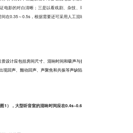
保证电影的对白清晰；三是以看戏剧、杂技、球类
间在0.35～0.5s，根据需要还可采用人工混响技
音质设计应包括房间尺寸、混响时间和吸声与扩
出现回声、颤动回声、声聚焦和共振等声缺陷。
图1），大型听音室的混响时间应在0.4s~0.6s之