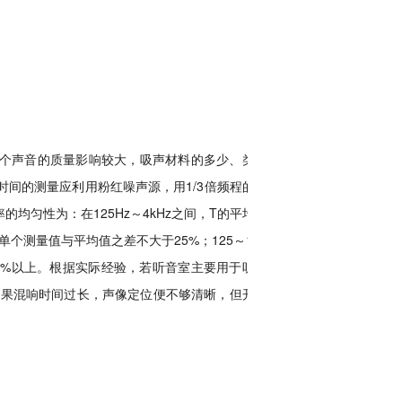
个声音的质量影响较大，吸声材料的多少、类型
间的测量应利用粉红噪声源，用1/3倍频程的频
均匀性为：在125Hz～4kHz之间，T的平均值
单个测量值与平均值之差不大于25%；125～165
频平均值25%以上。根据实际经验，若听音室主要用于听音
；如果混响时间过长，声像定位便不够清晰，但开阔