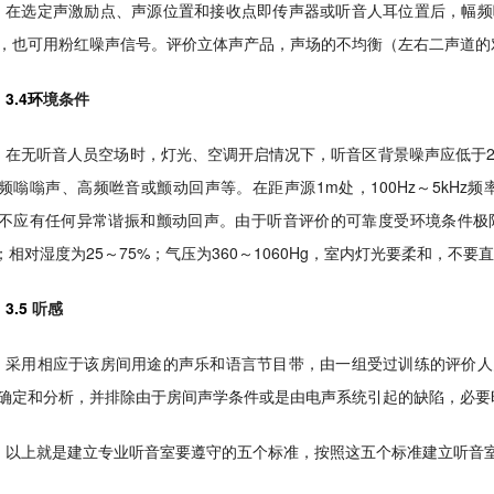
在选定声激励点、声源位置和接收点即传声器或听音人耳位置后，幅频
，也可用粉红噪声信号。评价立体声产品，声场的不均衡（左右二声道的
3.4环
境条件
在无听音人员空场时，灯光、空调开启情况下，听音区背景噪声应低于25
频嗡嗡声、高频咝音或颤动回声等。在距声源1m处，100Hz～5kHz
不应有任何异常谐振和颤动回声。由于听音评价的可靠度受环境条件极限
；相对湿度为25～75%；气压为360～1060Hg，室内灯光要柔和，不
3.5
听感
采用相应于该房间用途的声乐和语言节目带，由一组受过训练的评价人
确定和分析，并排除由于房间声学条件或是由电声系统引起的缺陷，必要
以上就是建立专业听音室要遵守的五个标准，按照这五个标准建立听音