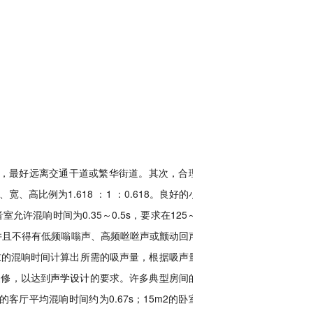
，最好远离交通干道或繁华街道。其次，合理设
比例为1.618 ：1 ：0.618。良好的小型
许混响时间为0.35～0.5s，要求在125～40
并且不得有低频嗡嗡声、高频咝咝声或颤动回声等
要求的混响时间计算出所需的吸声量，根据吸声量决
装修，以达到
声学设计
的要求。许多典型房间的室
客厅平均混响时间约为0.67s；15m2的卧室平