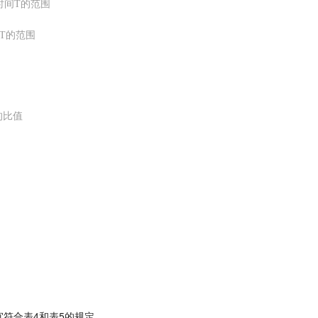
时间T的范围
间T的范围
的比值
符合表4和表5的规定。