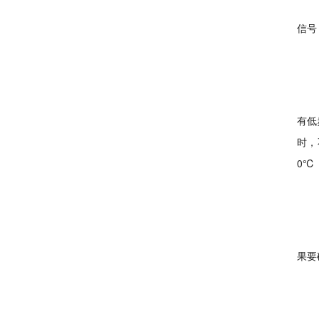
信号
有低
时，
0℃
果要