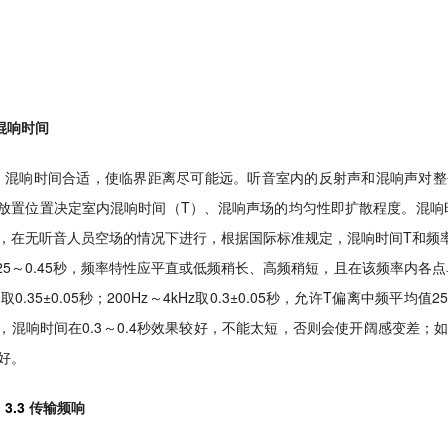
混响时间
混响时间合适，使临界距离尽可能远。听音室内的反射声和混响声对整
放置位置决定室内混响时间（T）、混响声场的均匀性即扩散程度。混响时
，在无听音人员空场的情况下进行，根据国际标准规定，混响时间T和频率的
.25～0.45秒，频率特性应平直或低频稍长、高频稍短，且在该频率内各点
内取0.35±0.05秒；200Hz～4kHz取0.3±0.05秒，允许T偏离中
，混响时间在0.3～0.4秒效果较好，不能太短，否则会使开阔感变差
好。
3.3
传输频响