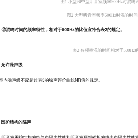
图1 小型和中型听音室频率500Hz时混响
图2 大型听音室频率500Hz时混响时
②混响时间的频率特性，相对于500Hz的比值宜符合表2的规定。
表2 各频率混响时间相对于500Hz
2、允许噪声级
室内噪声级不应超过表3的噪声评价曲线NR值的规定。
3、围护结构的隔声
听音室围护结构的空气声隔声性能和听音室顶部楼板的撞击声隔声性能宜