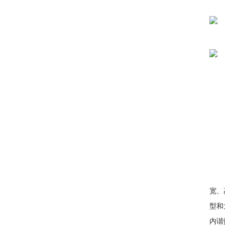
宽、
型和
内谐