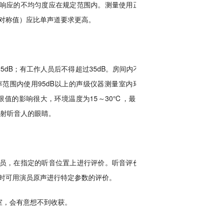
响应的不均匀度应在规定范围内。测量使用正弦
对称值）应比单声道要求更高。
dB；有工作人员后不得超过35dB。房间内不得
频率范围内使用95dB以上的声级仪器测量室内环境
值的影响很大，环境温度为15～30℃，最好2
要直射听音人的眼睛。
员，在指定的听音位置上进行评价。听音评价结
时可用演员原声进行特定参数的评价。
室，会有意想不到收获。