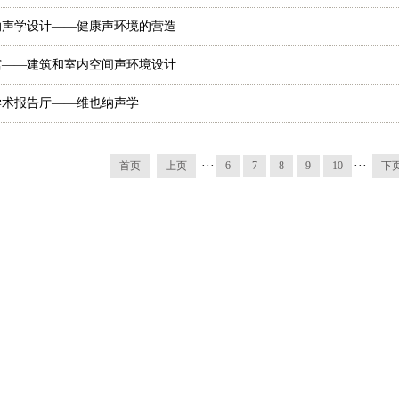
纳声学设计——健康声环境的营造
馆——建筑和室内空间声环境设计
学术报告厅——维也纳声学
···
···
首页
上页
6
7
8
9
10
下