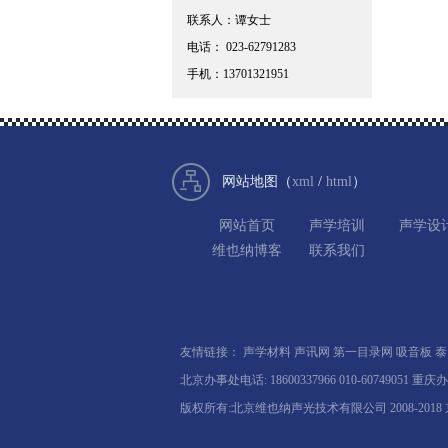
联系人：谭女士
电话： 023-62791283
手机：13701321951
网站地图（
xml
/
html
）
网站首页
声学培训
声学设
维也纳博客
联系我们
友情链接：
声学材料
声讯网
第一目录网
吸音板
泰
北京办事处电话: 18600337966 010-60749051 重庆办
版权所有:北京维也纳声光技术有限公司 2008-2018