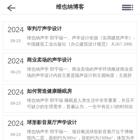
维也纳博客
2024
审判厅声学设计
维也纳声学 郎宇福一、声学设计依据《实用建筑声学》-
09-23
中国建筑工业出版社《办公建筑设计规范》 JGJ67-2006
《民用建筑隔声设计规···
2024
商业卖场的声学设计
维也纳声学 郎宇福一、商业卖场的声学环境概述商业卖
09-23
场的声学设计内容主要是隔声设计和主观响度；主观舒
适度；混响时间；语言清晰···
2024
如何营造健康睡眠房
维也纳声学 郎宇福 睡眠是人类生活中非常重要，并且不
09-23
可缺少的生理需求，普遍认为，一生中有近1/3的时间在
睡眠中度过，与食物和空···
2024
球形影音展厅声学设计
维也纳声学 郎宇福一、项目概况球形影音展厅位于博物
09-23
馆内二层，面积约为300㎡，容积约为1500m³，体型为半