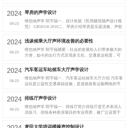
球形，同环形体型相似，···
2024
琴房的声学设计
维也纳声学 郎宇福一、设计依据《民用建筑隔声设计规
09-23
范》 GB50118-2010二、琴房介绍琴房是乐器演奏、声歌
演唱用的个人（或声部）···
2024
浅谈候乘大厅声环境改善的必要性
维也纳声学 郎宇福摘要：社会的发展给人们带来极大的
09-23
方便，如今的出行方式呈现多元化，交通发达程度，可
为前无仅有，加快了人与人···
2024
汽车客运车站候车大厅声学设计
维也纳声学 郎宇福一、汽车客运站候车大厅介绍 汽车客
09-23
运站是公益性交通基础设施，是道路旅客运输网络的节
点，是道路运输经营者与···
2024
排练厅声学设计
维也纳声学 郎宇福一、排练厅简介排练厅是艺术表演人
09-23
员练习、排练各种表演项目的专业用房，被广泛设置于
音乐院校、艺术表演团体和···
2024
麦田大学培训楼噪声控制设计