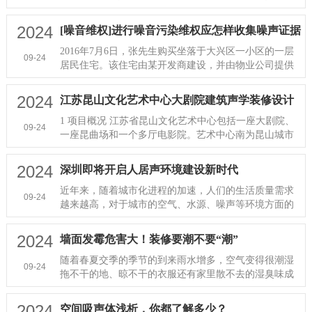
今、悲壮凄美的爱情传奇为···
2024
[噪音维权]进行噪音污染维权应怎样收集噪声证据
2016年7月6日，张先生购买坐落于大兴区一小区的一层
09-24
居民住宅。该住宅由某开发商建设，并由物业公司提供
物业服务。买房本是喜事，···
2024
江苏昆山文化艺术中心大剧院建筑声学装修设计
案例鉴赏
1 项目概况 江苏省昆山文化艺术中心包括一座大剧院、
09-24
一座昆曲场和一个多厅电影院。艺术中心南为昆山城市
主干道前进西路，西为体育···
2024
深圳即将开启人居声环境建设新时代
近年来，随着城市化进程的加速，人们的生活质量需求
09-24
越来越高，对于城市的空气、水源、噪声等环境方面的
要求也越来越严格，尤其是···
2024
墙面发霉危害大！装修要潮不要“潮”
随着春夏交季的季节的到来雨水增多，空气变得很潮湿
09-24
拖不干的地、晾不干的衣服还有家里散不去的湿臭味成
了让人糟心的“三兄弟”尤···
2024
空间吸声体浅析，你都了解多少？