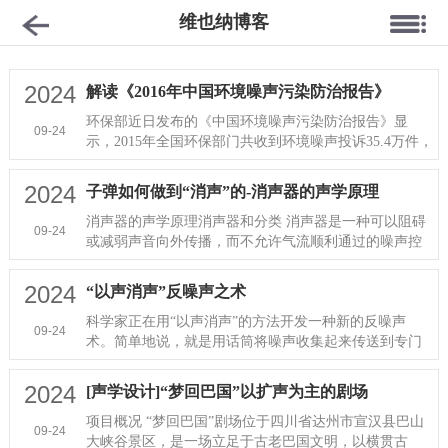
维也纳博客
2024
解读《2016年中国环境噪声污染防治报告》
环保部近日发布的《中国环境噪声污染防治报告》显
09-24
示，2015年全国环保部门共收到环境噪声投诉35.4万件，
这一数据已占到当年环境总···
2024
子弹如何做到“消声”的-消声器的声学原理
消声器的声学原理消声器和分类 消声器是一种可以阻碍
09-24
或减弱声音向外传播，而不允许气流顺利通过的噪声控
制设备，根据消声器的原理···
2024
“以声消声”反噪声之术
科学家正在用“以声消声”的方法开发一种新的反噪声
09-24
术。简单地说，就是用话筒将噪声收集起来传送到专门
的电脑进行分析，根据分析···
2024
[声学设计]“梦回巴国”以扩声为主的剧场
项目概况 “梦回巴国”剧场位于四川省达州市宣汉县巴山
09-24
大峡谷景区，是一场立足于古老巴国文明，以横贯古