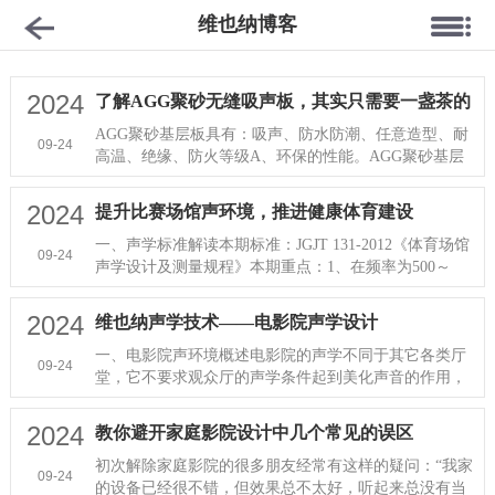
维也纳博客
2024
了解AGG聚砂无缝吸声板，其实只需要一盏茶的
功夫！
AGG聚砂基层板具有：吸声、防水防潮、任意造型、耐
09-24
高温、绝缘、防火等级A、环保的性能。AGG聚砂基层
板各项优异性能可广泛应用到相···
2024
提升比赛场馆声环境，推进健康体育建设
一、声学标准解读本期标准：JGJT 131-2012《体育场馆
09-24
声学设计及测量规程》本期重点：1、在频率为500～
1000Hz时，综合体育馆比赛大···
2024
维也纳声学技术——电影院声学设计
一、电影院声环境概述电影院的声学不同于其它各类厅
09-24
堂，它不要求观众厅的声学条件起到美化声音的作用，
仅需真实地反映影片录音的···
2024
教你避开家庭影院设计中几个常见的误区
初次解除家庭影院的很多朋友经常有这样的疑问：“我家
09-24
的设备已经很不错，但效果总不太好，听起来总没有当