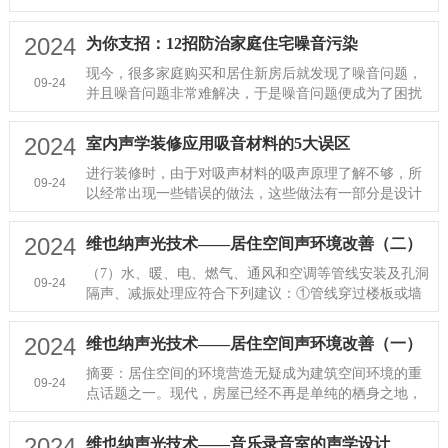
初商家演示的那种效果，···
2024
为你支招：12招防治家庭住宅噪音污染
现今，很多家庭购买和居住新房后就发现了噪音问题，
09-24
并且噪音问题非常难解决，于是噪音问题便成为了困扰
人们生活和影响健康的一个···
2024
室内声学装修应用吸音材料的5大误区
进行装修时，由于对吸声材料的吸声原理了解不够，所
09-24
以经常出现一些错误的做法，这些做法有一部分是设计
的错误，也有一些是现场施···
2024
维也纳声光技术——居住空间声环境改善（二）
（7）水、暖、电、燃气、通风和空调等管线安装及孔洞
09-24
隔声、减振处理应符合下列建议：①管线穿过楼板或墙
体时，孔洞周边应采取密封···
2024
维也纳声光技术——居住空间声环境改善（一）
摘要：居住空间的环境营造无疑成为建筑空间环境的重
09-24
点话题之一。现代，房屋已经不再是单纯的栖身之地，
更多的是追求一个健康、安···
2024
维也纳声光技术——音乐录音室的声学设计