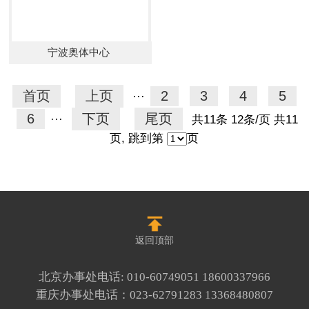
宁波奥体中心
首页
上页
2
3
4
5
···
6
下页
尾页
···
共11条 12条/页 共11
页, 跳到第
页
返回顶部
北京办事处电话:
010-60749051
18600337966
重庆办事处电话：
023-62791283
13368480807