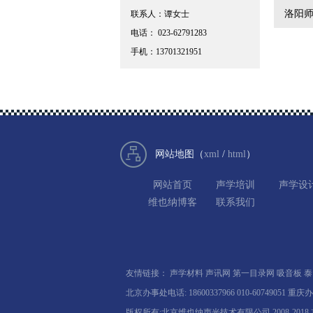
洛阳
联系人：谭女士
电话： 023-62791283
手机：13701321951
网站地图（
xml
/
html
）
网站首页
声学培训
声学设
维也纳博客
联系我们
友情链接：
声学材料
声讯网
第一目录网
吸音板
泰
北京办事处电话: 18600337966 010-60749051 重庆办
版权所有:北京维也纳声光技术有限公司 2008-2018