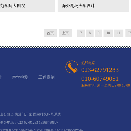
师范学院大剧院
海外剧场声学设计
首页
上页
···
7
8
9
10
11
热线电话
023-62791283
010-60749051
计
声学检测
工程案例
服务时间: 周一至周日9:00-18:00
山石敢当
防爆门厂家
医院排队叫号系统
事处电话：023-62791283 13368480807
京ICP备2021040474号-2
京公网安备 11011302000979号